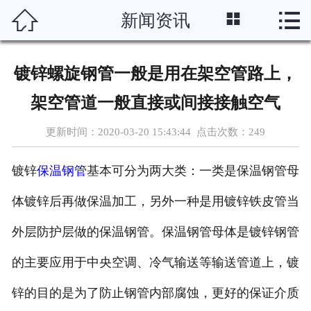




新闻资讯
首页
关于我们
镀锌螺旋钢管一般是用在架空管路上，
产品中心
架空管道一般直接或间接接触空气
新闻资讯
更新时间：2020-03-20 15:43:44 点击次数：
249
车间设备
镀锌
保温钢管
基本可分为两大类：一类是保温钢管母
资质案例
体镀锌后再做保温加工，另外一种是用镀锌铁皮管当
外层防护层做的保温钢管。保温钢管母体是镀锌钢管
联系我们
的主要应用于中央空调、冷气输送等输送管道上，镀
锌的目的是为了防止钢管内部腐蚀，更好的保证介质